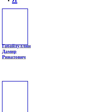
Габайдуллин
Дамир
Ринатович