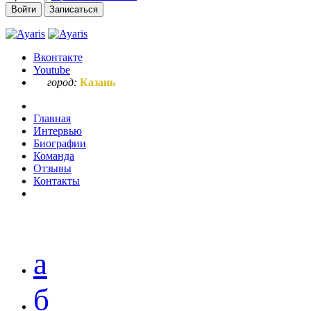
Войти
Записаться
Вконтакте
Youtube
город:
Казань
Главная
Интервью
Биографии
Команда
Отзывы
Контакты
Ваш запрос по букве "г"
а
б