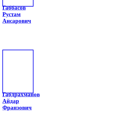
Габбасов
Рустам
Ансарович
Габдрахманов
Айдар
Франзович